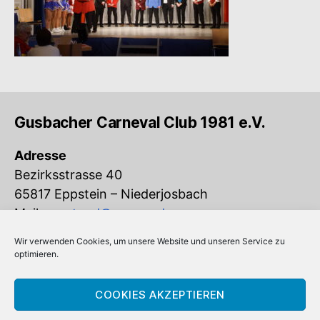
Gusbacher Carneval Club 1981 e.V.
Adresse
Bezirksstrasse 40
65817 Eppstein – Niederjosbach
Mail:
vorstand@gcc-ev.de
Wir verwenden Cookies, um unsere Website und unseren Service zu
Eingetragen im Vereinsregister beim
optimieren.
Amtsgericht Königstein (VR 832)
COOKIES AKZEPTIEREN