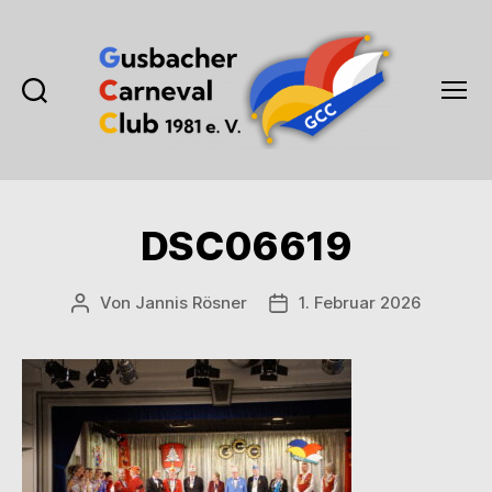
Suchen
Menü
Gusbacher
Carneval
Club
1981
DSC06619
e.V.
Von
Jannis Rösner
1. Februar 2026
Beitragsautor
Veröffentlichungsdatum