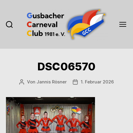
Suchen
Menü
Gusbacher
Carneval
Club
1981
DSC06570
e.V.
Von
Jannis Rösner
1. Februar 2026
Beitragsautor
Veröffentlichungsdatum