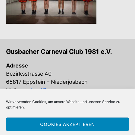
Gusbacher Carneval Club 1981 e.V.
Adresse
Bezirksstrasse 40
65817 Eppstein – Niederjosbach
Mail:
vorstand@gcc-ev.de
Wir verwenden Cookies, um unsere Website und unseren Service zu
Eingetragen im Vereinsregister beim
optimieren.
Amtsgericht Königstein (VR 832)
COOKIES AKZEPTIEREN