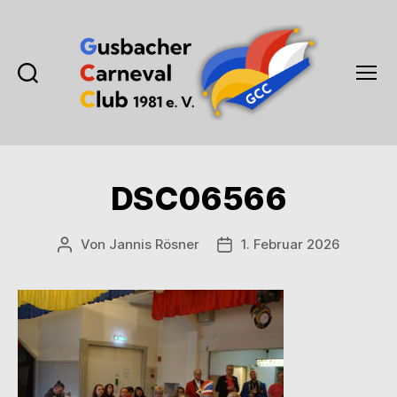
Suchen
Menü
Gusbacher
Carneval
Club
1981
DSC06566
e.V.
Von
Jannis Rösner
1. Februar 2026
Beitragsautor
Veröffentlichungsdatum