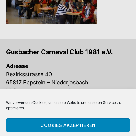
Gusbacher Carneval Club 1981 e.V.
Adresse
Bezirksstrasse 40
65817 Eppstein – Niederjosbach
Mail:
vorstand@gcc-ev.de
Wir verwenden Cookies, um unsere Website und unseren Service zu
Eingetragen im Vereinsregister beim
optimieren.
Amtsgericht Königstein (VR 832)
COOKIES AKZEPTIEREN