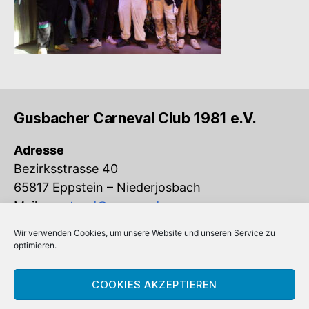
Gusbacher Carneval Club 1981 e.V.
Adresse
Bezirksstrasse 40
65817 Eppstein – Niederjosbach
Mail:
vorstand@gcc-ev.de
Wir verwenden Cookies, um unsere Website und unseren Service zu
Eingetragen im Vereinsregister beim
optimieren.
Amtsgericht Königstein (VR 832)
COOKIES AKZEPTIEREN