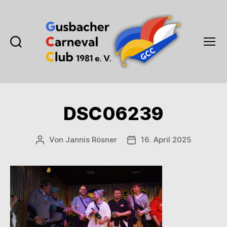
Suchen
Menü
Gusbacher
Carneval
Club
1981
DSC06239
e.V.
Von
Jannis Rösner
16. April 2025
Beitragsautor
Veröffentlichungsdatum