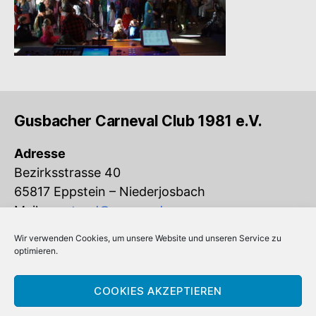
Gusbacher Carneval Club 1981 e.V.
Adresse
Bezirksstrasse 40
65817 Eppstein – Niederjosbach
Mail:
vorstand@gcc-ev.de
Wir verwenden Cookies, um unsere Website und unseren Service zu
Eingetragen im Vereinsregister beim
optimieren.
Amtsgericht Königstein (VR 832)
COOKIES AKZEPTIEREN