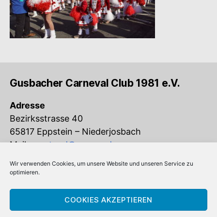
Gusbacher Carneval Club 1981 e.V.
Adresse
Bezirksstrasse 40
65817 Eppstein – Niederjosbach
Mail:
vorstand@gcc-ev.de
Wir verwenden Cookies, um unsere Website und unseren Service zu
Eingetragen im Vereinsregister beim
optimieren.
Amtsgericht Königstein (VR 832)
COOKIES AKZEPTIEREN