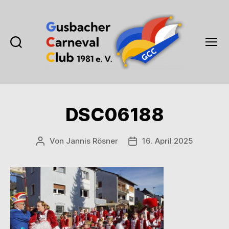
Suchen
Menü
Gusbacher
Carneval
Club
1981
DSC06188
e.V.
Von
Jannis Rösner
16. April 2025
Beitragsautor
Veröffentlichungsdatum