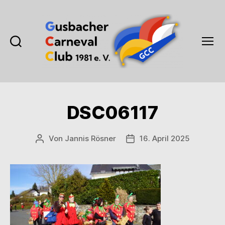
Suchen
Menü
Gusbacher
Carneval
Club
1981
DSC06117
e.V.
Von
Jannis Rösner
16. April 2025
Beitragsautor
Veröffentlichungsdatum