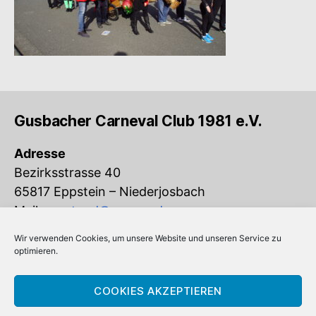
Gusbacher Carneval Club 1981 e.V.
Adresse
Bezirksstrasse 40
65817 Eppstein – Niederjosbach
Mail:
vorstand@gcc-ev.de
Wir verwenden Cookies, um unsere Website und unseren Service zu
Eingetragen im Vereinsregister beim
optimieren.
Amtsgericht Königstein (VR 832)
COOKIES AKZEPTIEREN