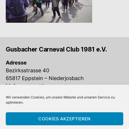
Gusbacher Carneval Club 1981 e.V.
Adresse
Bezirksstrasse 40
65817 Eppstein – Niederjosbach
Mail:
vorstand@gcc-ev.de
Wir verwenden Cookies, um unsere Website und unseren Service zu
Eingetragen im Vereinsregister beim
optimieren.
Amtsgericht Königstein (VR 832)
COOKIES AKZEPTIEREN