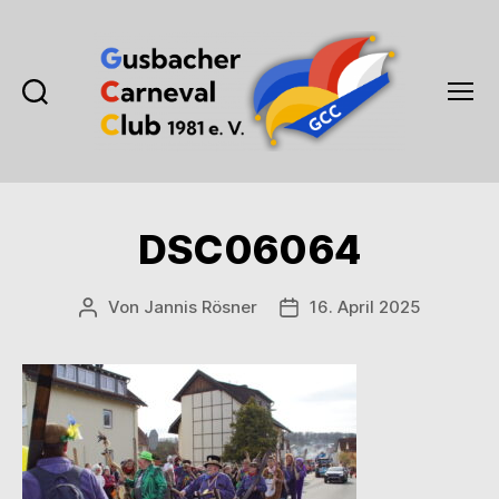
Suchen
Menü
Gusbacher
Carneval
Club
1981
DSC06064
e.V.
Von
Jannis Rösner
16. April 2025
Beitragsautor
Veröffentlichungsdatum