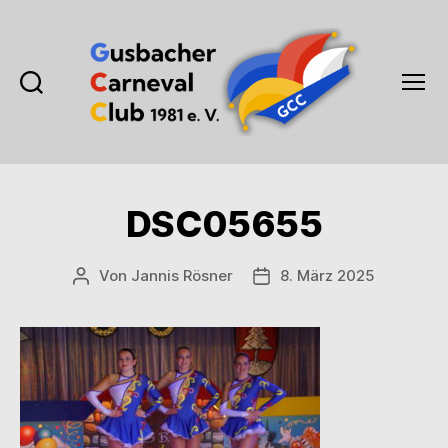
Suchen
Menü
Gusbacher
Carneval
Club
1981
DSC05655
e.V.
Von
Jannis Rösner
8. März 2025
Beitragsautor
Veröffentlichungsdatum