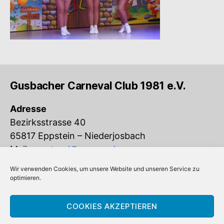
Gusbacher Carneval Club 1981 e.V.
Adresse
Bezirksstrasse 40
65817 Eppstein – Niederjosbach
Mail:
vorstand@gcc-ev.de
Wir verwenden Cookies, um unsere Website und unseren Service zu
Eingetragen im Vereinsregister beim
optimieren.
Amtsgericht Königstein (VR 832)
COOKIES AKZEPTIEREN