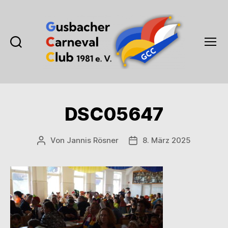
Suchen
Menü
Gusbacher
Carneval
Club
1981
DSC05647
e.V.
Von
Jannis Rösner
8. März 2025
Beitragsautor
Veröffentlichungsdatum