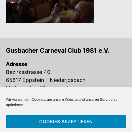
Gusbacher Carneval Club 1981 e.V.
Adresse
Bezirksstrasse 40
65817 Eppstein – Niederjosbach
Mail:
vorstand@gcc-ev.de
Wir verwenden Cookies, um unsere Website und unseren Service zu
Eingetragen im Vereinsregister beim
optimieren.
Amtsgericht Königstein (VR 832)
COOKIES AKZEPTIEREN