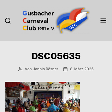
Suchen
Menü
Gusbacher
Carneval
Club
1981
DSC05635
e.V.
Von
Jannis Rösner
8. März 2025
Beitragsautor
Veröffentlichungsdatum