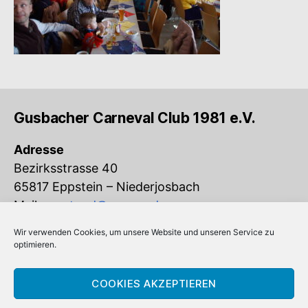
Gusbacher Carneval Club 1981 e.V.
Adresse
Bezirksstrasse 40
65817 Eppstein – Niederjosbach
Mail:
vorstand@gcc-ev.de
Wir verwenden Cookies, um unsere Website und unseren Service zu
Eingetragen im Vereinsregister beim
optimieren.
Amtsgericht Königstein (VR 832)
COOKIES AKZEPTIEREN