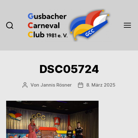
Suchen
Menü
Gusbacher
Carneval
Club
1981
DSC05724
e.V.
Von
Jannis Rösner
8. März 2025
Beitragsautor
Veröffentlichungsdatum