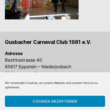
Gusbacher Carneval Club 1981 e.V.
Adresse
Bezirksstrasse 40
65817 Eppstein – Niederjosbach
Mail:
vorstand@gcc-ev.de
Wir verwenden Cookies, um unsere Website und unseren Service zu
Eingetragen im Vereinsregister beim
optimieren.
Amtsgericht Königstein (VR 832)
COOKIES AKZEPTIEREN