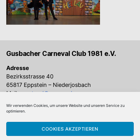
Gusbacher Carneval Club 1981 e.V.
Adresse
Bezirksstrasse 40
65817 Eppstein – Niederjosbach
Mail:
vorstand@gcc-ev.de
Wir verwenden Cookies, um unsere Website und unseren Service zu
Eingetragen im Vereinsregister beim
optimieren.
Amtsgericht Königstein (VR 832)
COOKIES AKZEPTIEREN