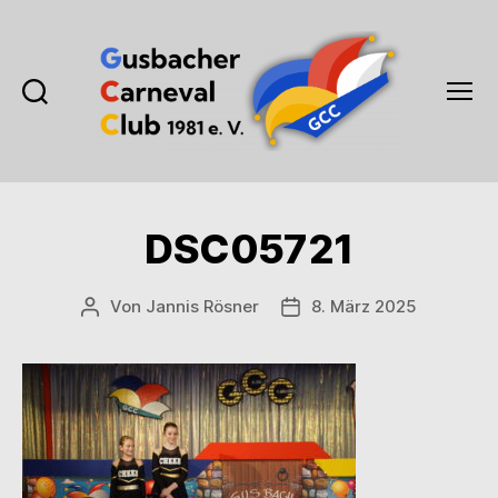
Suchen
Menü
Gusbacher
Carneval
Club
1981
DSC05721
e.V.
Von
Jannis Rösner
8. März 2025
Beitragsautor
Veröffentlichungsdatum