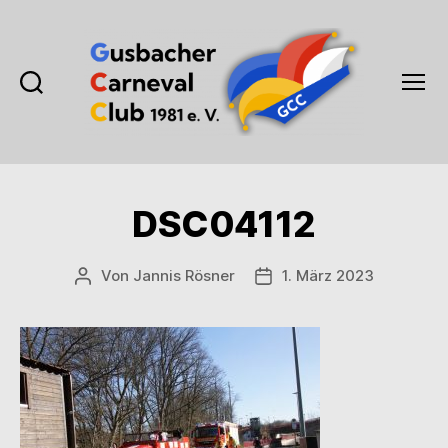
Suchen
Menü
Gusbacher
Carneval
Club
1981
DSC04112
e.V.
Von
Jannis Rösner
1. März 2023
Beitragsautor
Veröffentlichungsdatum