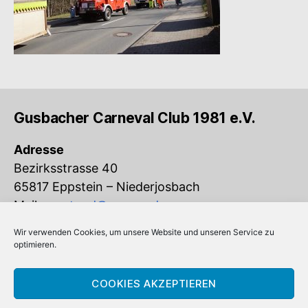
Gusbacher Carneval Club 1981 e.V.
Adresse
Bezirksstrasse 40
65817 Eppstein – Niederjosbach
Mail:
vorstand@gcc-ev.de
Wir verwenden Cookies, um unsere Website und unseren Service zu
Eingetragen im Vereinsregister beim
optimieren.
Amtsgericht Königstein (VR 832)
COOKIES AKZEPTIEREN