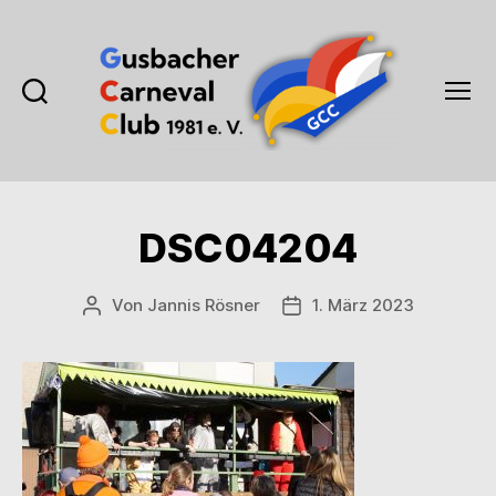
Suchen
Menü
Gusbacher
Carneval
Club
1981
DSC04204
e.V.
Von
Jannis Rösner
1. März 2023
Beitragsautor
Veröffentlichungsdatum