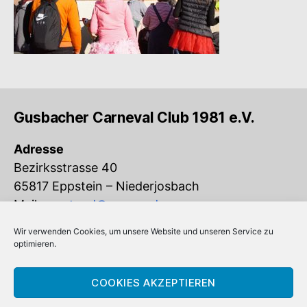
Gusbacher Carneval Club 1981 e.V.
Adresse
Bezirksstrasse 40
65817 Eppstein – Niederjosbach
Mail:
vorstand@gcc-ev.de
Wir verwenden Cookies, um unsere Website und unseren Service zu
Eingetragen im Vereinsregister beim
optimieren.
Amtsgericht Königstein (VR 832)
COOKIES AKZEPTIEREN