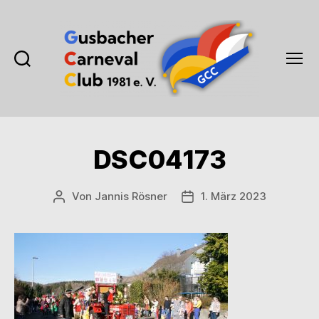
Suchen
Menü
Gusbacher
Carneval
Club
1981
DSC04173
e.V.
Von
Jannis Rösner
1. März 2023
Beitragsautor
Veröffentlichungsdatum