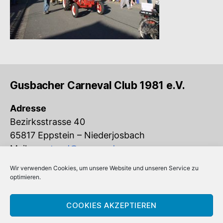
Gusbacher Carneval Club 1981 e.V.
Adresse
Bezirksstrasse 40
65817 Eppstein – Niederjosbach
Mail:
vorstand@gcc-ev.de
Wir verwenden Cookies, um unsere Website und unseren Service zu
Eingetragen im Vereinsregister beim
optimieren.
Amtsgericht Königstein (VR 832)
COOKIES AKZEPTIEREN