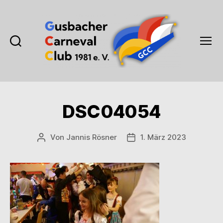
Suchen
Menü
Gusbacher
Carneval
Club
1981
DSC04054
e.V.
Von
Jannis Rösner
1. März 2023
Beitragsautor
Veröffentlichungsdatum