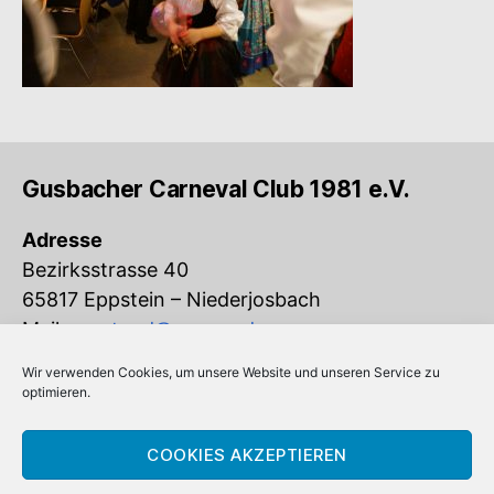
Gusbacher Carneval Club 1981 e.V.
Adresse
Bezirksstrasse 40
65817 Eppstein – Niederjosbach
Mail:
vorstand@gcc-ev.de
Wir verwenden Cookies, um unsere Website und unseren Service zu
Eingetragen im Vereinsregister beim
optimieren.
Amtsgericht Königstein (VR 832)
COOKIES AKZEPTIEREN