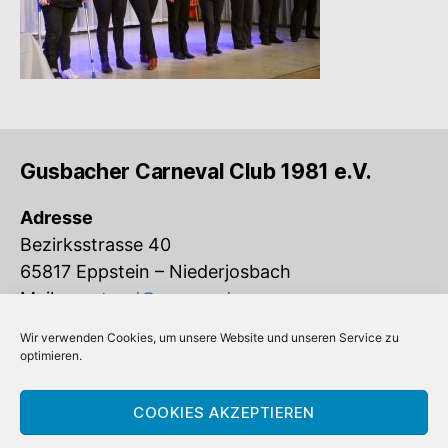
Gusbacher Carneval Club 1981 e.V.
Adresse
Bezirksstrasse 40
65817 Eppstein – Niederjosbach
Mail:
vorstand@gcc-ev.de
Wir verwenden Cookies, um unsere Website und unseren Service zu
Eingetragen im Vereinsregister beim
optimieren.
Amtsgericht Königstein (VR 832)
COOKIES AKZEPTIEREN