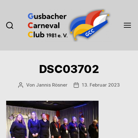
Suchen
Menü
Gusbacher
Carneval
Club
1981
DSC03702
e.V.
Von
Jannis Rösner
13. Februar 2023
Beitragsautor
Veröffentlichungsdatum