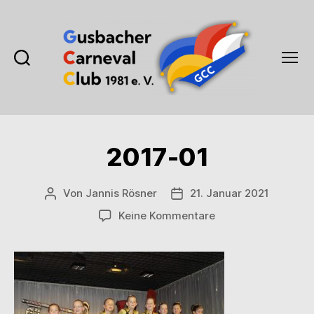
Suchen
Menü
Gusbacher
Carneval
Club
1981
2017-01
e.V.
Von
Jannis Rösner
21. Januar 2021
Beitragsautor
Veröffentlichungsdatum
zu
Keine Kommentare
2017-
01